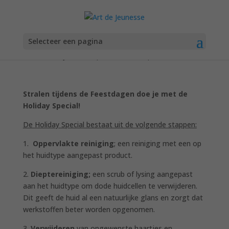
Holiday Special
Selecteer een pagina
door
Art de Jeunesse
|
nov 27, 2024
|
Acties
,
Nieuws
Stralen tijdens de Feestdagen doe je met de
Holiday Special!
De Holiday Special bestaat uit de volgende stappen:
1.
Oppervlakte reiniging
; een reiniging met een op
het huidtype aangepast product.
2.
Dieptereiniging;
een scrub of lysing aangepast
aan het huidtype om dode huidcellen te verwijderen.
Dit geeft de huid al een natuurlijke glans en zorgt dat
werkstoffen beter worden opgenomen.
3.
Verwijderen
van ongewenste haartjes en