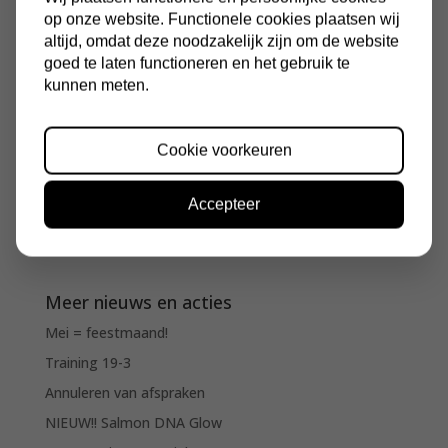
8.
Dag-/ nachtverzorging
; we sluiten deze heerlijke
op onze website. Functionele cookies plaatsen wij
behandeling af met een dag- of nachtverzorging
altijd, omdat deze noodzakelijk zijn om de website
aangepast aan het huidtype.
goed te laten functioneren en het gebruik te
kunnen meten.
Dit alles krijg je t/m 31 december voor slechts
€69,50.
Cookie voorkeuren
De Holiday Special is te boeken bij Nadine, Iris,
Accepteer
Daphne & Melissa!
Meer nieuws en acties
Mei = feestmaand!
Training 19-3
Annuleren van afspraken
NIEUW!! Salmon DNA Glow